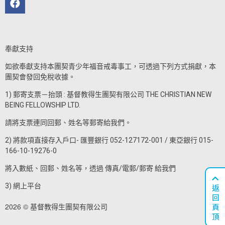
奉獻支持
如欲奉獻支持本團契青少年福音戒毒事工，可透過下列方式捐獻，本
團契會發回免稅收據。
1) 郵寄支票－抬頭 : 基督教得生團契有限公司 THE CHRISTIAN NEW
BEING FELLOWSHIP LTD.
請將支票連同回郵、姓名等郵寄給我們。
2) 將款項直接存入戶口- 匯豐銀行 052-127172-001 / 東亞銀行 015-
166-10-19276-0
將入數紙、回郵、姓名等，透過 傳真/電郵/郵寄 給我們
3) 網上平台
返
回
頁
2026 © 基督教得生團契有限公司
頂