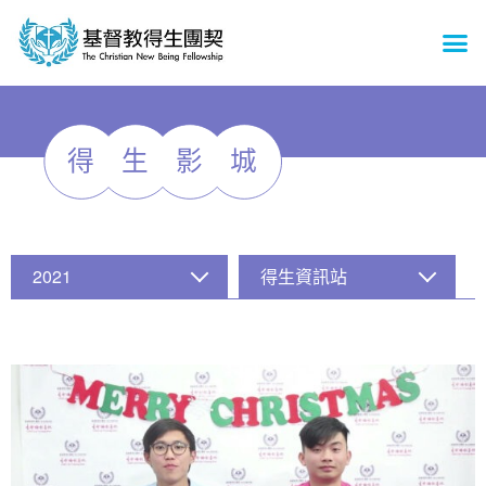
得
生
影
城
2021
得生資訊站