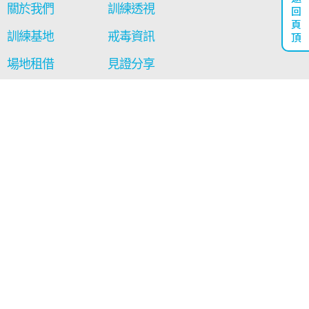
關於我們
訓練透視
回
頁
訓練基地
戒毒資訊
頂
場地租借
見證分享
通訊及報告
影音區
最新消息
工藝廊
聯絡我們
相關連結
西貢得生綠洲
保安局禁毒處
社會福利署
+852 2329 6077