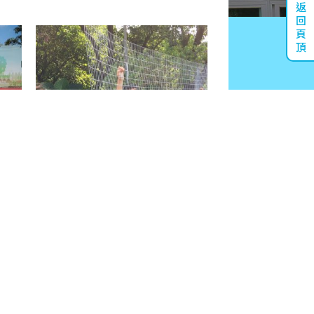
返
回
頁
頂
生活體驗及退修營