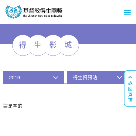
得
生
影
城
2019
得生資訊站
返
回
頁
頂
這是空的