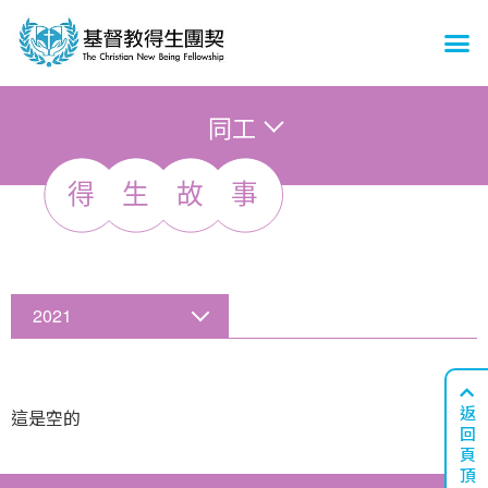
同工
得
生
故
事
2021
返
這是空的
回
頁
頂