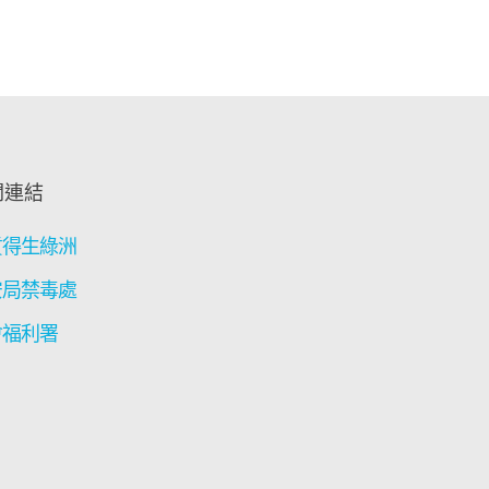
關連結
貢得生綠洲
安局禁毒處
會福利署