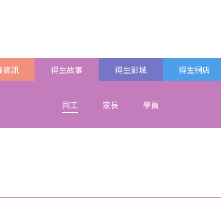
毒資訊
得生故事
得生影城
得生網店
同工
家長
學員