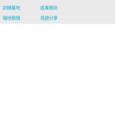
訓練基地
戒毒資訊
場地租借
見證分享
通訊及報告
影音區
最新消息
工藝廊
聯絡我們
相關連結
西貢得生綠洲
保安局禁毒處
社會福利署
+852 2329 6077