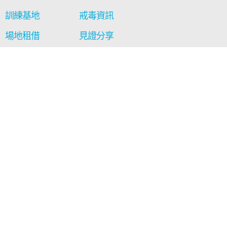
訓練基地
戒毒資訊
場地租借
見證分享
通訊及報告
影音區
最新消息
工藝廊
聯絡我們
相關連結
西貢得生綠洲
保安局禁毒處
社會福利署
+852 2329 6077