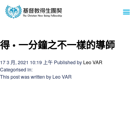
主頁
關於我們
訓練地點
訓練透視
戒毒資訊
得生故事
得生影城
得生網店
入住申請
通訊報告及表格
聯絡我們
得 • 一分鐘之不一樣的導師
17 3 月, 2021 10:19 上午
Published by
Leo VAR
Categorised in:
This post was written by Leo VAR