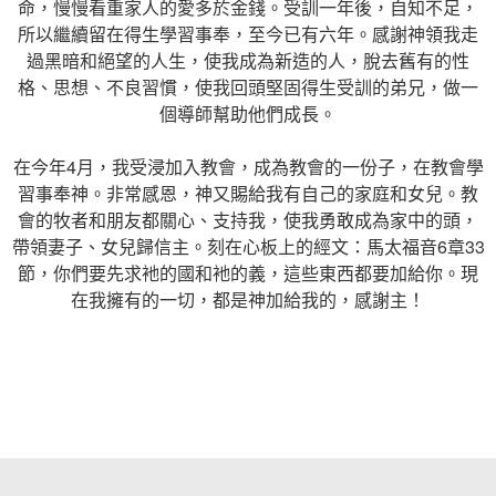
命，慢慢看重家人的愛多於金錢。受訓一年後，自知不足，
所以繼續留在得生學習事奉，至今已有六年。感謝神領我走
過黑暗和絕望的人生，使我成為新造的人，脫去舊有的性
格、思想、不良習慣，使我回頭堅固得生受訓的弟兄，做一
個導師幫助他們成長。
在今年4月，我受浸加入教會，成為教會的一份子，在教會學
習事奉神。非常感恩，神又賜給我有自己的家庭和女兒。教
會的牧者和朋友都關心、支持我，使我勇敢成為家中的頭，
帶領妻子、女兒歸信主。刻在心板上的經文：馬太福音6章33
節，你們要先求衪的國和衪的義，這些東西都要加給你。現
在我擁有的一切，都是神加給我的，感謝主！