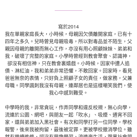
寫於2014
我在單親家庭長大，小時候，母親因欠債離開家庭，已有十
四年之多久。兒時曾見母親吸毒，所以對毒品並不陌生，父
親因母親的離開而無心工作，亦沒有用心照顧妹妹、弟弟和
我，破壞了完整的家庭。小學時曾經到教會聚會、認識神，
卻沒有相信神，只在教會裏嬉戲。小時候，因家中遭人追
債、淋紅油，我和弟弟非常恐懼，不敢回家。回家時，看見
爸爸無奈的表情，只好負上照顧子女的責任，做家務，父兼
母職。同學諷刺我沒有母親，連鄰居也是這樣嘲笑我們，使
我心中感到難受。
中學時的我，非常貪玩，作弄同學和違反校規，無心向學，
流連於公園、網吧，與朋友一起「吹水」、吸煙、通宵不回
家，還與弟弟加入黑社會。有次和同學打另一位同學，學校
報警，後來我被拘留，最後被定罪。更被學校撤消學位。雖
然有繼續進修，卻沒有興趣學習，流連夜生活，跟黑社會朋