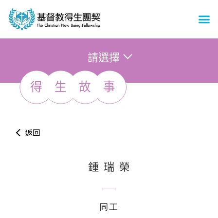
請選擇
得
生
故
事
返回
鍾瑞榮
同工