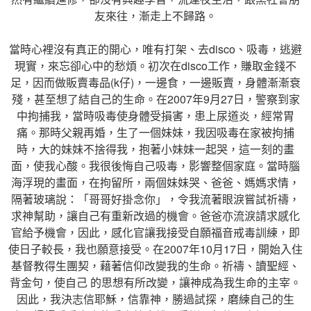
友來往，漸走上不歸路。
當時心裡沒有真正的開心，唯有打架、去disco、吸毒，逃避
現實，來忘卻心中的愁煩。初次在disco工作，賺取金錢不
足，因而做販賣毒品(k仔)，一邊食，一邊販賣，身體漸漸衰
殘，甚至想了結自己的生命。在2007年9月27日，警察到家
中拘捕我，當時吸毒使身體受損害，患上尿道炎，經常胃
痛。那時父親再婚，生了一個妹妹，我因吸毒在家被拘捕
時，大的妹妹不捨得我，抱著小妹妹一起哭，這一刻的畫
面，使我心酸。我很後悔自己吸毒，影響整個家庭。當時腦
海浮現的畫面，在拘留所，兩個妹妹哭、爸爸、媽媽求情，
隔著玻璃說：「哥哥好掛念你」，令我流著眼淚嘗試祈禱，
求神幫助，讓自己有重新改過的機會。爸爸亦流淚請求感化
官給予機會，因此，感化官讓我接受自願福音戒毒訓練，即
使日子較長，我也願意接受。在2007年10月17日，開始入住
基督教得生團契，藉著信仰改變我的生命。祈禱、讀聖經、
背金句，使自己 的思想有所改變，讓神成為我生命的主宰。
因此，我決志信耶穌，信靠神，勝過試探，磨練自己的生