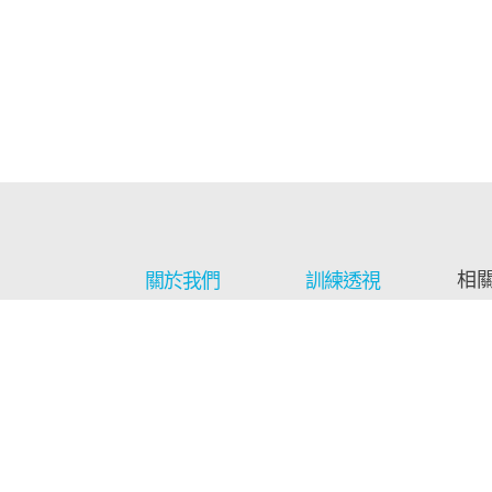
相
關於我們
訓練透視
訓練基地
戒毒資訊
西
場地租借
見證分享
保
通訊及報告
影音區
社
最新消息
工藝廊