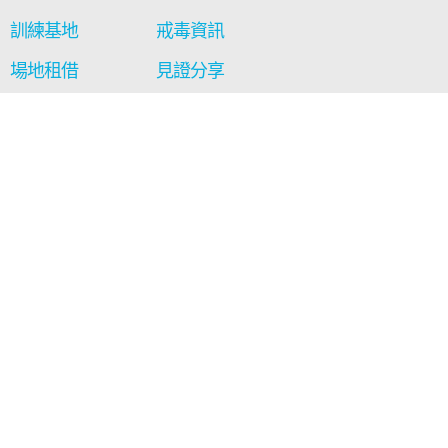
訓練基地
戒毒資訊
場地租借
見證分享
通訊及報告
影音區
最新消息
工藝廊
聯絡我們
相關連結
西貢得生綠洲
保安局禁毒處
社會福利署
+852 2329 6077