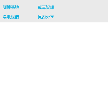
訓練基地
戒毒資訊
場地租借
見證分享
通訊及報告
影音區
最新消息
工藝廊
聯絡我們
相關連結
西貢得生綠洲
保安局禁毒處
社會福利署
+852 2329 6077