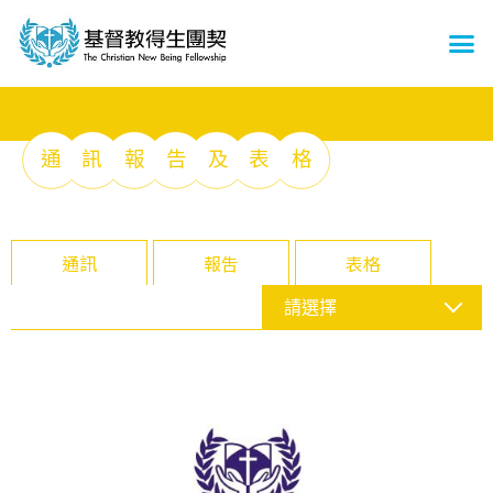
通
訊
報
告
及
表
格
通訊
報吿
表格
請選擇